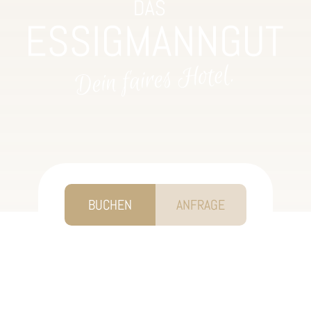
BUCHEN
ANFRAGE